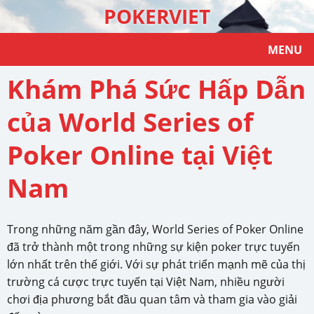
POKERVIET
MENU
Khám Phá Sức Hấp Dẫn
của World Series of
Poker Online tại Việt
Nam
Trong những năm gần đây, World Series of Poker Online
đã trở thành một trong những sự kiện poker trực tuyến
lớn nhất trên thế giới. Với sự phát triển mạnh mẽ của thị
trường cá cược trực tuyến tại Việt Nam, nhiều người
chơi địa phương bắt đầu quan tâm và tham gia vào giải