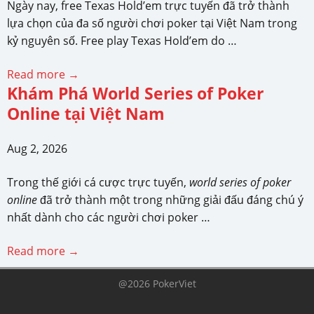
Ngày nay, free Texas Hold’em trực tuyến đã trở thành
lựa chọn của đa số người chơi poker tại Việt Nam trong
kỷ nguyên số. Free play Texas Hold’em do …
Read more →
Khám Phá World Series of Poker
Online tại Việt Nam
Aug 2, 2026
Trong thế giới cá cược trực tuyến,
world series of poker
online
đã trở thành một trong những giải đấu đáng chú ý
nhất dành cho các người chơi poker …
Read more →
@2026 PokerViet