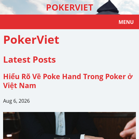
POKERVIET
MENU
PokerViet
Latest Posts
Hiểu Rõ Về Poke Hand Trong Poker ở
Việt Nam
Aug 6, 2026