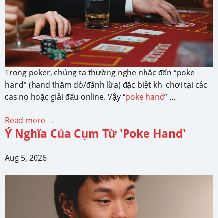
Trong poker, chúng ta thường nghe nhắc đến “poke
hand” (hand thăm dò/đánh lừa) đặc biệt khi chơi tại các
casino hoặc giải đấu online. Vậy “
poke hand
” …
Read more →
Ý Nghĩa Của Cụm Từ 'Poke Hand'
Aug 5, 2026