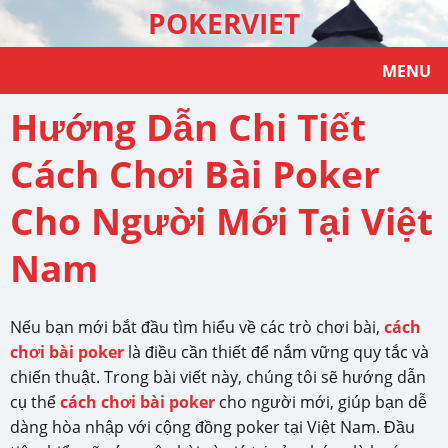
POKERVIET
MENU
Hướng Dẫn Chi Tiết
Cách Chơi Bài Poker
Cho Người Mới Tại Việt
Nam
Nếu bạn mới bắt đầu tìm hiểu về các trò chơi bài,
cách
chơi bài poker
là điều cần thiết để nắm vững quy tắc và
chiến thuật. Trong bài viết này, chúng tôi sẽ hướng dẫn
cụ thể
cách chơi bài poker
cho người mới, giúp bạn dễ
dàng hòa nhập với cộng đồng poker tại Việt Nam. Đầu