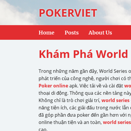
POKERVIET
Home
Posts
About Us
Khám Phá World S
Trong những năm gần đây, World Series of
phát triển của công nghệ, người chơi có 
Poker online
apk. Việc tải về và cài đặt
wo
thoại di động. Thông qua các nền tảng nà
Không chỉ là trò chơi giải trí,
world series
năng tiện ích, các giải đấu trong nước lẫn
đã góp phần đưa poker đến gần hơn với ng
online thuận tiện và an toàn,
world series
cao.